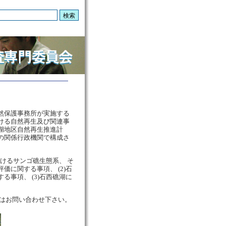
然保護事務所が実施する
ける自然再生及び関連事
湖地区自然再生推進計
の関係行政機関で構成さ
けるサンゴ礁生態系、 そ
に関する事項、 (2)石
事項、 (3)石西礁湖に
はお問い合わせ下さい。