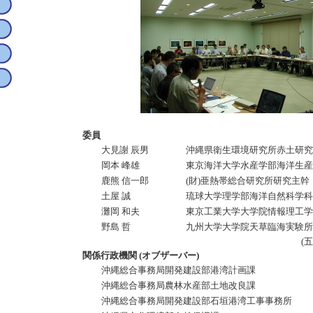
委員
大見謝 辰男
沖縄県衛生環境研究所赤土研究
岡本 峰雄
東京海洋大学水産学部海洋生産
鹿熊 信一郎
(財)亜熱帯総合研究所研究主幹
土屋 誠
琉球大学理学部海洋自然科学科
灘岡 和夫
東京工業大学大学院情報理工学
野島 哲
九州大学大学院天草臨海実験所
(
関係行政機関 (オブザーバー)
沖縄総合事務局開発建設部港湾計画課
沖縄総合事務局農林水産部土地改良課
沖縄総合事務局開発建設部石垣港湾工事事務所