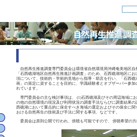
自然再生推進調査専門委員会
自然再生推進調査専門委員会は環境省自然環境局沖縄奄美地区自
「石西礁湖地区自然再生推進計画調査」のため、石西礁湖地区にお
項について、技術的・学術的見地から指導・助言を行い、「石西礁
画」の策定に資することを目的に、学識経験者とオブザーバー参加
れています。
専門委員会の主な検討事項は、 (1)石西礁湖及びその周辺海域にお
の他の自然環境の現況及び利用状況の調査手法ならびに調査結果の評価
西礁湖において重点的に保全すべき海域の選定およびその保全に関する
おける自然再生の技術及び手法に関する事項、などです。
委員会は原則公開で行われ、傍聴も可能ですので、 傍聴希望の方