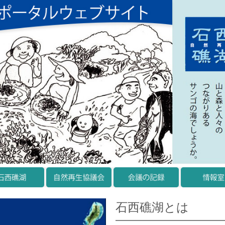
石西礁湖とは