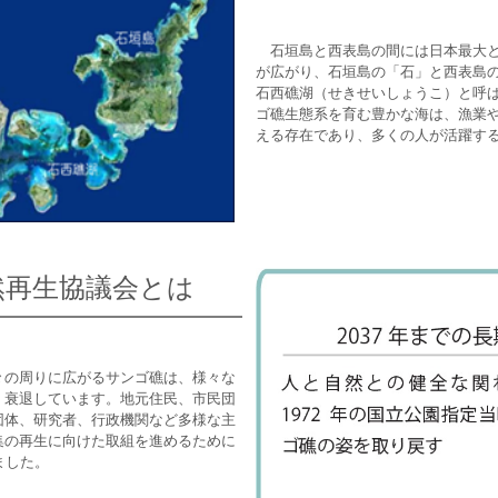
石垣島と西表島の間には日本最大と
が広がり、石垣島の「石」と西表島
石西礁湖（せきせいしょうこ）と呼
ゴ礁生態系を育む豊かな海は、漁業
える存在であり、多くの人が活躍す
然再生協議会とは
の周りに広がるサンゴ礁は、様々な
く衰退しています。地元住民、市民団
団体、研究者、行政機関など多様な主
集の再生に向けた取組を進めるために
ました。