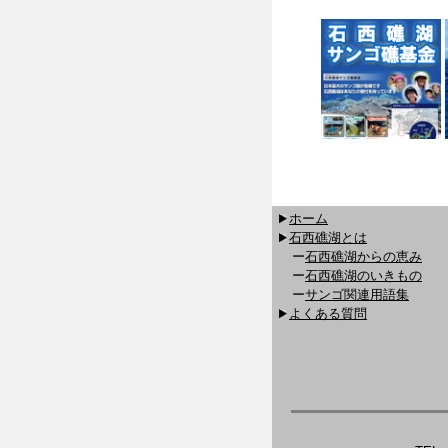
ホーム
石西礁湖とは
ー
石西礁湖からの恵み
ー
石西礁湖のいきもの
ー
サンゴ関連用語集
よくある質問