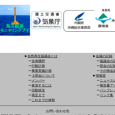
自然再生協議会とは
会議の記録
ー
全体構想
ー
協議会の
ー
行動計画
ー
部会の記
ー
事業実施計画
ー
その他会
ー
３部会について
情報室
ー
メンバー
ー
ニュース
ー
参加するには
ー
報告書ア
ー
活動状況
ー
パンフレ
ー
発足まで
ー
リンク集
ー
これまでの体制
お問い合わせ先