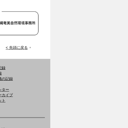
< 先頭に戻る
記録
録
議の記録
レター
ーカイブ
ット