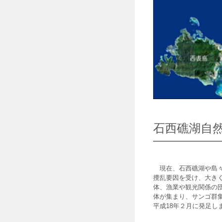
石西礁湖自
現在、石西礁湖や島々
攪乱要因を受け、大き
体、漁業や観光関係の
体が集まり、サンゴ群
平成18年２月に発足し